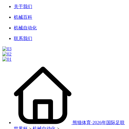
关于我们
机械百科
机械自动化
联系我们
熊猫体育·2026年国际足联
世界杯
>
机械自动化
>