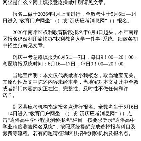
网坐是什么？网上填报意愿操做申明请见文章。
报名工做于2026年4月上旬进行，全数考生于5月6日—14
日进入“教育门户网坐”（）或“沉庆应考消息网”（）报名。
2026年南岸区权利教育阶段报名于6月4日起头，本年南岸
区报名仍然利用渝快办”权利教育入学一件事“系统。细致各初
中招生范畴见文章。
沉庆中考意愿填报为6月5日—7日，每日9！00—20！00；
意愿填报系统时间：6月16—17日，每日9！00—20！00。
当地宝声明：本文仅代表做者小我概念，取当地宝无关。
其原创性及文中陈述内容未经本坐，当地宝对本文及此中全数
或者部门内容的实正在性、完整性、及时性不做任何和许
诺？。
到区县应考机构指定报名点进行报名。全数考生于5月6日
—14日进入“教育门户网坐”（）或“沉庆应考消息网”（）点
击“通俗高中学业程度测验报名”栏目，按要求登录“通俗高中
学业程度测验网名系统”，按照系统提醒完成选择报考科目及
缴费等流程。若有问题请征询区县招生测验机构及报名点。