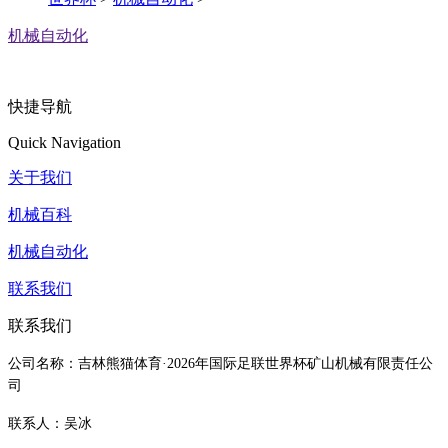
机械自动化
快捷导航
Quick Navigation
关于我们
机械百科
机械自动化
联系我们
联系我们
公司名称：吉林熊猫体育·2026年国际足联世界杯矿山机械有限责任公
司
联系人：吴冰