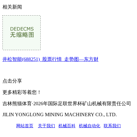
相关新闻
井松智能(688251)_股票行情_走势图—东方财
点击分享
更多精彩等着您！
吉林熊猫体育·2026年国际足联世界杯矿山机械有限责任公司
JILIN YONGLONG MINING MACHINERY CO., LTD.
网站首页
|
关于我们
|
机械百科
|
机械自动化
|
联系我们