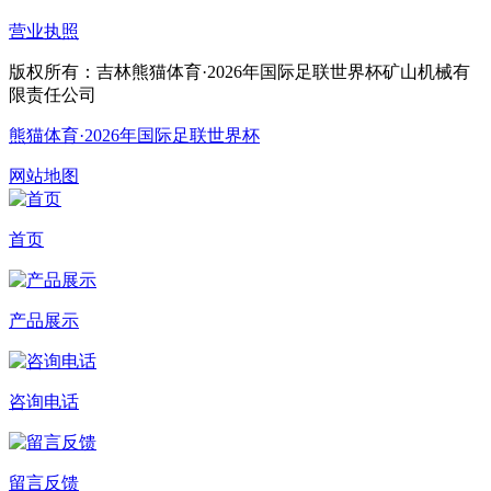
营业执照
版权所有：吉林熊猫体育·2026年国际足联世界杯矿山机械有
限责任公司
熊猫体育·2026年国际足联世界杯
网站地图
首页
产品展示
咨询电话
留言反馈