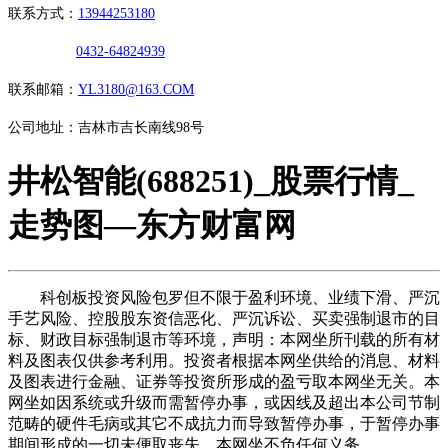
联系方式：
13944253180
0432-64824939
联系邮箱：
YL3180@163.COM
公司地址：吉林市吉长南线98号
井松智能(688251)_股票行情_
走势图—东方财富网
科创板投资风险包罗但不限于盈利环境、业绩下滑、严沉
手艺风险、控股股东资信恶化、严沉诉讼、买卖强制退市的目
标、财政目标强制退市等环境，声明：本网坐所刊载的所有材
料及图表仅供参考利用。投资者根据本网坐供给的消息、材料
及图表进行金融、证券等投资所形成的盈亏取本网坐无关。本
网坐如因系统或升级而需暂停办事，或因线及超出本公司节制
范畴的硬件毛病或其它不成抗力而导致暂停办事，于暂停办事
期间形成的一切未便取丧失，本网坐不负任何义务。