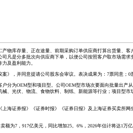
产物库存量、正在途量、前期采购订单供应商打算出货量、客
，公司凡是分多批次向供应商下单，以便公司按照客户取市场需求
作力及盈利能力。
案》，并同意提请公司股东会审议。表决成果为：7票同意；0
分为OEM型和项目型。公司OEM型市场次要面向批量出产从
机械、光伏、物流、食物饮料、制纸、新能源等行业；项目型市
上海证券报》《证券时报》《证券日报》及上海证券买卖所网坐
为7，917亿美元，同比增加25。6%，2026年估计将达1万亿