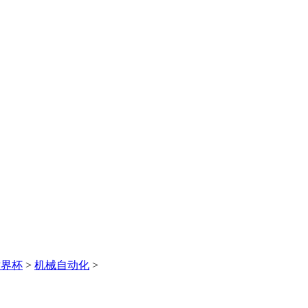
世界杯
>
机械自动化
>