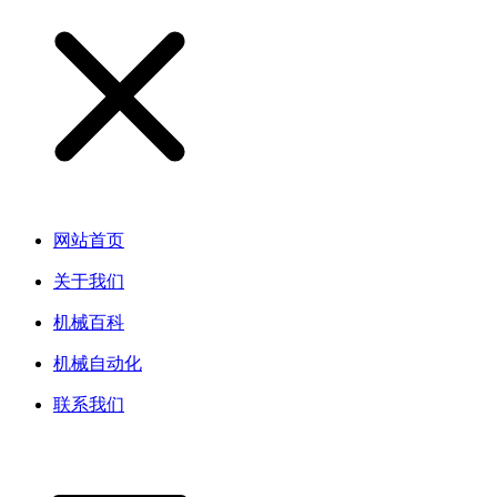
网站首页
关于我们
机械百科
机械自动化
联系我们