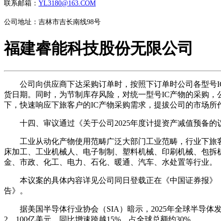
联系邮箱：
YL3180@163.COM
公司地址：吉林市吉长南线98号
福建睿能科技股份无限公司
公司向供应商下达采购订单时，按照下订单时公司各型号IC
货日期。同时，为节制库存风险，对统一型号IC产物的采购
下，快速响应下旅客户的IC产物采购需求，提拔公司的市场所
十四、审议通过《关于公司2025年度计提资产减值预备的议
工业从动化产物使用范畴广泛大部门工业范畴，行业下旅客户
床加工、工业机械人、电子制制、塑料机械、印刷机械、包拆
金、市政、化工、电力、石化、暖通、汽车、水处置等行业。
本议案的具体内容详见公司同日登载正在《中国证券报》《
告》。
据美国半导体行业协会（SIA）暗示，2025年全球半导体发卖额
2，100亿美元，同比增速跨越15%，占全球总额约30%。