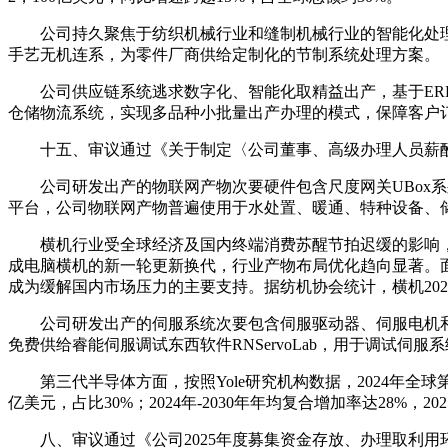
公司持久聚焦于纺织机械行业和缝制机械行业的智能化处理
手艺无机连系，为零件厂商供给定制化的节制系统处理方案。
公司供应链系统逃求数字化、智能化取精益出产，基于ERP、MO
仓储物流系统，实现多品种小批量出产办理的模式，保障客户
十五、审议通过《关于制定〈公司董事、高级办理人员薪酬办
公司研发出产的物联网产物次要硬件包含尺度网关UBox系列，可支撑
平台，公司物联网产物普遍使用于水处置、暖通、特种设备、
横机行业受全球经济及国内终端消费苏醒节拍迟缓的影响，
成电脑横机的新一轮更新换代，行业产物布局优化趋向显著。
成为缓解国内市场压力的主要支持。据纺机协会统计，横机2025
公司研发出产的伺服系统次要包含伺服驱动器、伺服电机和编码器，节
免费供给睿能伺服调试东西软件RNServoLab，用于调试伺
第三代半导体方面，按照Yole研究机构数据，2024年全球第
亿美元，占比30%；2024年-2030年年均复合增加率达28%，2
八、审议通过《公司2025年度募集资金存放、办理取利用环