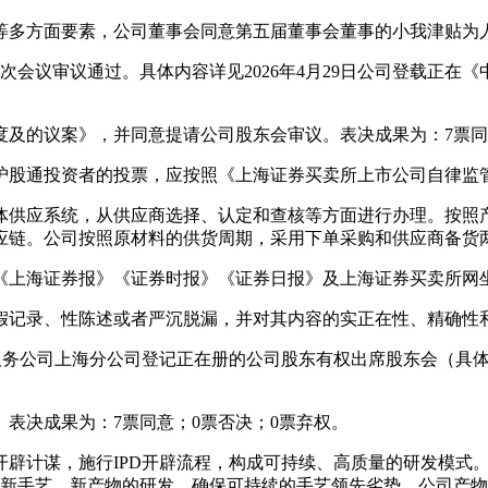
方面要素，公司董事会同意第五届董事会董事的小我津贴为人平
次会议审议通过。具体内容详见2026年4月29日公司登载正
的议案》，并同意提请公司股东会审议。表决成果为：7票同意
通投资者的投票，应按照《上海证券买卖所上市公司自律监管第
供应系统，从供应商选择、认定和查核等方面进行办理。按照产
应链。公司按照原材料的供货周期，采用下单采购和供应商备货
海证券报》《证券时报》《证券日报》及上海证券买卖所网坐的
记录、性陈述或者严沉脱漏，并对其内容的实正在性、精确性
务公司上海分公司登记正在册的公司股东有权出席股东会（具体
表决成果为：7票同意；0票否决；0票弃权。
计谋，施行IPD开辟流程，构成可持续、高质量的研发模式。
行新手艺、新产物的研发，确保可持续的手艺领先劣势。公司产