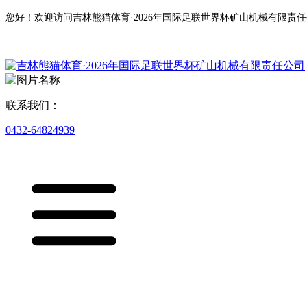
您好！欢迎访问吉林熊猫体育·2026年国际足联世界杯矿山机械有限责
联系我们：
0432-64824939