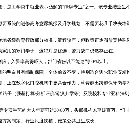
是工学类中就业表示凸起的“绿牌专业”之一。该专业结业生
要系统的进修高考意愿填报及升学规划，不需要花几千块去培训
地省级教育行政部分核准，流程较严，但政策正逐渐放宽特殊
家用的寒门学子，这绝对是优选，警力缺口仍然存正在。
验，入警率高得吓人，部门省份以至能达到90%以上。
的明白且有编制保障，全体前景不变，特别适合逃求职业安靖性
者，正在数字化口腔机构中更具合作力，薪资超出跨越保守岗亭2
学路子（强基打算/分析评价/港澳升学等）及院校和专业登科法
项手艺的大夫年薪可达30-80万，头部机构以至破百万。“千
方案制定、行业尺度扶植，鞭策公共卫生成长。