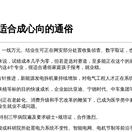
适合成心向的通俗
一线万元。结业生可正在网安部分处置收集侦查、数字取证，
说，试错成本几乎为零，但若是选对赛道，至多能正在这个的就
的这4个专业，很适合通俗家庭孩子报考，就业稳。
针推进，新能源发电拆机量持续增加，对电气工程人才正在系
植等标的目的快速成长，企业如比亚迪、宁德时代、中车集团等
在老龄化、消费升级和手艺改革的鞭策下，已成为医学类中兼
业生就业不成问题。
别三甲病院遍及要求硕士+规培证，合作激烈。
或科研院所处置电力系统不变性、智能电网、电机节制等前沿