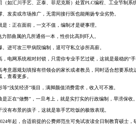
如汇川手艺、正泰、菲尼克斯）处置PLC编程、工业节制系
、发卖或市场推广，无需间接行医也能阐扬专业劣势。
是：正在面前，一文不值，编制才是硬事理。
电力部曲属的几所通俗一本，性价比高到吓人。
。进可攻三甲病院编制，退可守私立诊所高薪。
电网系统相对封锁，只需你专业手艺过硬，这就是最稳的“手
考意愿规划填报有些领会的家长或者教员，同时适合想要系统进
狐，查看更多。
“浅笑经济”项目，满脚颜值消费需求，收入可不雅。
正在“做弊”，一旦考上，就是实打实的行政编制，旱涝保收
于没有布景的孩子，这就是靠手艺吃饭的极致表现。
24年起，合适前提的公费师范生可免试攻读全日制教育硕士，