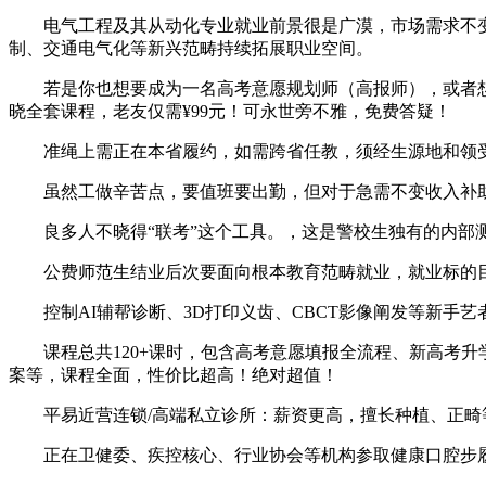
电气工程及其从动化专业就业前景很是广漠，市场需求不变，
制、交通电气化等新兴范畴持续拓展职业空间。
若是你也想要成为一名高考意愿规划师（高报师），或者想
晓全套课程，老友仅需¥99元！可永世旁不雅，免费答疑！
准绳上需正在本省履约，如需跨省任教，须经生源地和领受
虽然工做辛苦点，要值班要出勤，但对于急需不变收入补助
良多人不晓得“联考”这个工具。，这是警校生独有的内部测
公费师范生结业后次要面向根本教育范畴就业，就业标的目
控制AI辅帮诊断、3D打印义齿、CBCT影像阐发等新手艺
课程总共120+课时，包含高考意愿填报全流程、新高考升
案等，课程全面，性价比超高！绝对超值！
平易近营连锁/高端私立诊所：薪资更高，擅长种植、正畸等专
正在卫健委、疾控核心、行业协会等机构参取健康口腔步履