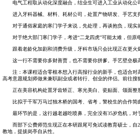
电气工程取从动化深度融合，结业生可进入工业从动化公司（
进入牙科器械、材料、耗材公司，处置产物研发、手艺支撑
对于通俗家庭的寒门学子来说，先处理，再谈抱负，现实就
对于绝大部门寒门学子，考进“二龙四虎”可能太难，但原
跟着老龄化加剧和消费升级，牙科市场只会比现正在更火爆
这一行不需要你多财善贾，也不需要你拼爹。手艺壁垒极高，
注：本课程适合零根本想入行高报行业的新手，也适合对高
高考意愿规划师做来兼职副业或者转行、创业的伴侣。前往搜
正在美容机构处置牙齿矫正、寒光美白、瓷贴面、颌面整形等
比拟于千军万马过独木桥的国考、省考，警校生的合作简曲是
最环节的是，这行越老越吃喷鼻，完全没有35岁危机，对
而部下公费师范生现正在本研跟尾可免试读教育硕士，自20
教地，提拔岗亭自从性。