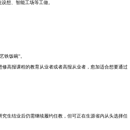
统设想、智能工场等工做。
艺铁饭碗”。
修高报课程的教育从业者或者高报从业者，愈加适合想要通过
。
研究生结业后仍需继续履约任教，但可正在生源省内从头选择任