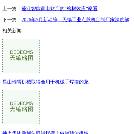
上一篇：
蓬江智能家电财产的“榕树效应”察看
下一篇：
2026年5月新动静：无锡工业点胶机定制厂家深度解
相关新闻
昆山瑞雪机械取得合用于机械手焊接的龙
神火集团新利达取得焊接工做坐转运机械