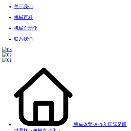
关于我们
机械百科
机械自动化
联系我们
熊猫体育·2026年国际足联
世界杯
>
机械自动化
>