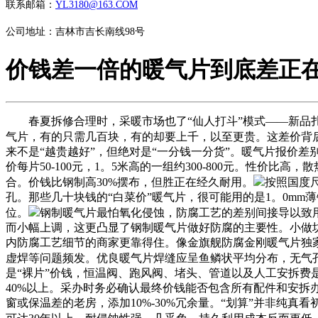
联系邮箱：
YL3180@163.COM
公司地址：吉林市吉长南线98号
价钱差一倍的暖气片到底差正
春夏拆修合理时，采暖市场也了“仙人打斗”模式——新品扎
气片，有的只需几百块，有的却要上千，以至更贵。这差价背
来不是“越贵越好”，但绝对是“一分钱一分货”。暖气片报价
价每片50-100元，1。5米高的一组约300-800元。性价比高
合。价钱比钢制高30%摆布，但胜正在经久耐用。
按照国度尺
孔。那些几十块钱的“白菜价”暖气片，很可能用的是1。0mm
位。
钢制暖气片最怕氧化侵蚀，防腐工艺的差别间接导以致用寿
而小幅上调，这更凸显了钢制暖气片做好防腐的主要性。小做
内防腐工艺细节的商家更靠得住。像金旗舰防腐金刚暖气片独
虚焊等问题频发。优良暖气片焊缝应呈鱼鳞状平均分布，无气
是“裸片”价钱，恒温阀、跑风阀、堵头、管道以及人工安拆费
40%以上。采办时务必确认最终价钱能否包含所有配件和安拆办事
窗或保温差的老房，添加10%-30%冗余量。“划算”并非