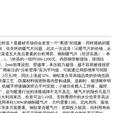
样选？逛建材市场你会发觉一个“离谱”的现象：同样规格的暖
南，你关怀的暖气片问题，此次一次说清！
暖气片的价钱，从
卖渠道五大焦点要素的分析博弈。钢制暖气片（经济实惠）：单
元，1。5米高的一组约500-1200元。内部铜管耐侵蚀，强强结
-2。2mm加厚设想。壁越厚，承压能力越强，越不容易被侵蚀穿
门厂商标注的“分析壁厚”实为平均值，可能通过局部增厚亏弱部
2万元/吨，同比上涨超32%，铜铝复合等高端品类的价钱也因
防腐工艺，防腐材料慎密附着内壁构成膜。选购时，能清晰申明
，机械手焊接确保焊点平均安稳；小做坊依赖人工焊接，漏焊、
拆”，这句暖通行业的清规戒律不克不及忘。暖气片的报价凡是只
大利润来历，价差可达5-10倍。安拆费用中的水分也常常高达
选用单柱130W的钢制暖气片，大约需要11柱。北向房间、落地
成本等多方面要素。铜铝复合暖气片：初期投入较高，但利用寿命