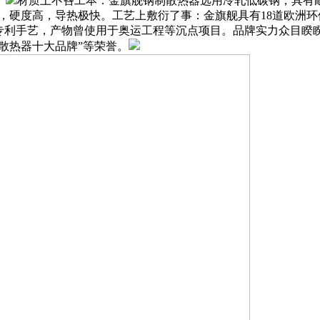
。
材质上不吝工本：金旗舰钢制散热器选用冷轧低碳钢，具有耐
铝材，硬度高，导热极快。工艺上敷衍了事：金旗舰具有18道欧
专利手艺，产物曾使用于奥运工程等沉点项目。品牌实力众目睽睽
散热器十大品牌”等荣誉。