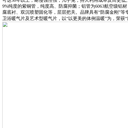
可达30年以上，耐侵蚀性强，几乎免，持久利用成本反而更低
9%纯度的紫铜管，纯度高、防腐抑菌；铝管为6063航空级
腐底衬、双沉喷塑固化等，层层把关。品牌具有“防腐金刚”等
卫浴暖气片及艺术型暖气片，以“以更美的体例温暖”为，荣获“