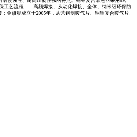
磨侵蚀性、耐高压韧性强的特点。铜铝复合散热器采用99。
洲环保工艺流程——高频焊接、从动化焊接、全体、纳米级环保防
：金旗舰成立于2005年，从营钢制暖气片、铜铝复合暖气片、