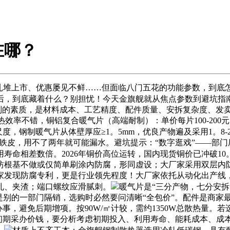
在哪？
堆上市、优惠屡见不鲜……但面临八门五花的功能参数，到底怎
后，到底藏着什么？别担忧！今天金旗舰就从焦点参数到避坑指
差别的素质，是材料成本、工艺精度、配件质量、安拆复杂度、发
，散热效率不错，铜铝复合暖气片（高端耐制）：单价每片100-200
度，钢制暖气片从体壁厚应≥1。5mm，优良产物遍及采用1。8
薄铁皮，用不了两年就可能漏水。避坑提示：“数字逛戏”——部
命相差数倍。2026年铜价高位运转，国内现货铜价已冲破10。
坊根基不做或仅简单刷涂内防腐，形同虚设；大厂家采用双层内
家发现防腐专利，更是行业领先程度！大厂家依托从动化出产线
孔、夹渣；端口螺纹应滑腻刺。
暖气片是“三分产物，七分安
是别的一部门隔销，选购时必然要问清晰“全包价”。配件是商家最
，避免后期增项。按90W/㎡计较，需约1350W总散热量。若
纯真看初期采办价钱，要分析考虑初期投入、利用寿命、能耗成本、