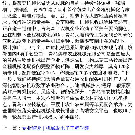
统，将蔬菜机械化做为从攻标的目的，持续“补短板、强弱
项”。据领会，青岛组建了全市首个蔬菜出产全程机械化专家
工做坐，精准对接葱、姜、蒜、胡萝卜等大露地蔬菜种植需
求，沉点冲破精量播种、育苗移栽、机械化收成等环节环节，
正在这一过程中，青岛本土农机企业饰演了至关主要的脚色。
正在胡萝卜全程机械化范畴，青岛大顺精锋工贸无限公司研发
气吸式胡萝卜精量播种机10余种，漏播率节制正在3%以下，
累计推广1。2万亩，璐璐机械已累计取得70多项发现专利，填
补国内4项手艺空白；青岛洪珠农业机械无限公司是全国最大
的商品马铃薯机械出产企业，洪珠农机已构成笼盖马铃薯出产
全程机械化配备的完整产物矩阵，研发实力雄厚，具有120余
项专利，配件便宜率90%，产物远销70多个国度和地域。“下
一步，我们将持续加大特色蔬菜公用农机配备引进推广力度，
深化智能农机取数字农业融合，加速‘机械换人’程序，鞭策蔬
菜财产向规模化、尺度化、智能化跃升。”青岛市农技核心相
关担任人暗示。本次不雅摩勾当由农业农村部农机化总坐指
点，青岛市农技核心、平度市农业农村局等单元配合承办，为
全国特色蔬菜全程机械化成长搭建了高端交换平台，也吹响了
新一轮蔬菜出产“机械换人”的冲锋号。
上一篇：
专业解读｜机械取电子工程学院