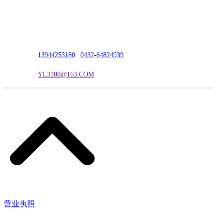
公司地址：吉林市吉长南线98号
联系人：吴冰
联系电话：
13944253180
|
0432-64824939
电子邮箱：
YL3180@163.COM
营业执照