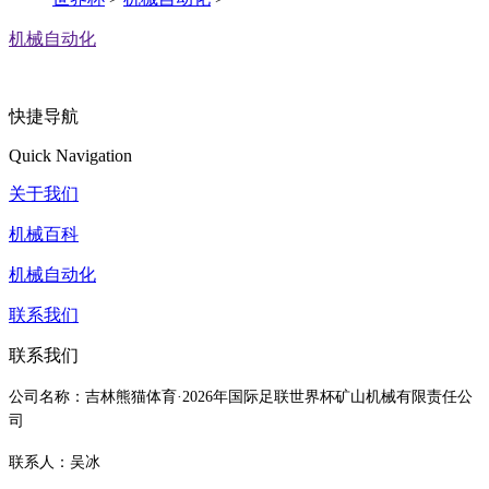
机械自动化
快捷导航
Quick Navigation
关于我们
机械百科
机械自动化
联系我们
联系我们
公司名称：吉林熊猫体育·2026年国际足联世界杯矿山机械有限责任公
司
联系人：吴冰