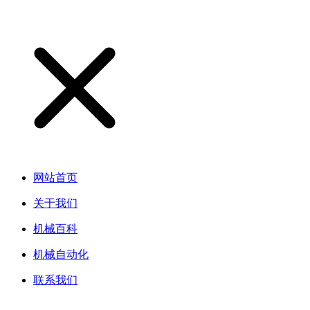
网站首页
关于我们
机械百科
机械自动化
联系我们