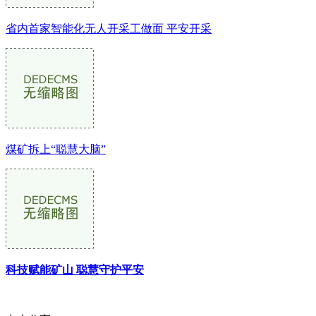
省内首家智能化无人开采工做面 平安开采
煤矿拆上“聪慧大脑”
科技赋能矿山 聪慧守护平安