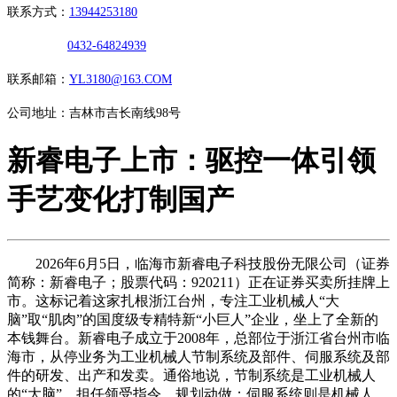
联系方式：
13944253180
0432-64824939
联系邮箱：
YL3180@163.COM
公司地址：吉林市吉长南线98号
新睿电子上市：驱控一体引领
手艺变化打制国产
2026年6月5日，临海市新睿电子科技股份无限公司（证券
简称：新睿电子；股票代码：920211）正在证券买卖所挂牌上
市。这标记着这家扎根浙江台州，专注工业机械人“大
脑”取“肌肉”的国度级专精特新“小巨人”企业，坐上了全新的
本钱舞台。新睿电子成立于2008年，总部位于浙江省台州市临
海市，从停业务为工业机械人节制系统及部件、伺服系统及部
件的研发、出产和发卖。通俗地说，节制系统是工业机械人
的“大脑”，担任领受指令、规划动做；伺服系统则是机械人