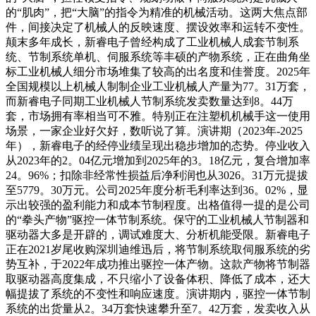
的“肌肉”，把“大脑”的指令为精准的机械活动。这两大焦点部
件，间接决定了机械人的反映速度、摆设效率和运转不变性。
颠末多年成长，新睿电子曾经构成了工业机械人成套节制系
统、节制系统单机、伺服系统等丰硕的产物系统，正在曲角坐
标工业机械人细分市场堆集了较高的出名度和佳誉度。2025年
全国规模以上机械人制制企业工业机械人产量为77。31万套，
而新睿电子同期工业机械人节制系统发卖数量达到8。44万
套，市场拥有率相当可不雅。特别正在注塑机机械手这一使用
场景，一家企业好欠好，数听说了算。演讲期（2023年-2025
年），新睿电子的经停业绩呈现出稳步增加的态势。停业收入
从2023年的2。04亿元增加到2025年的3。18亿元，复合增加率
24。96%；扣除非经常性损益后净利润也从3026。31万元提拔
至5779。30万元。公司2025年度分析毛利率达到36。02%，显
示出较强的盈利能力和成本节制程度。出格值得一提的是公司
的“拳头产物”驱控一体节制系统。保守的工业机械人节制器和
驱动器大多是开辟的，调试难度大、分析机能受限。新睿电子
正在2021岁尾收购深圳迪维迅后，将节制系统取伺服系统的劣
势互补，于2022年成功推出驱控一体产物。这款产物将节制器
取驱动器高度集成，不只缩小了设备体积、降低了成本，还大
幅提拔了系统的不变性和响应速度。演讲期内，驱控一体节制
系统的出货量从2。34万套快速攀升至7。42万套，发卖收入从