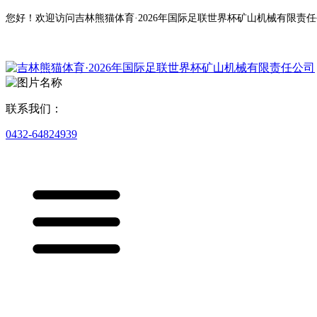
您好！欢迎访问吉林熊猫体育·2026年国际足联世界杯矿山机械有限责
联系我们：
0432-64824939