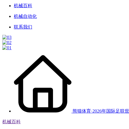
机械百科
机械自动化
联系我们
熊猫体育·2026年国际足联
机械百科