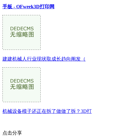
手板 - OFweek3D打印网
建建机械人行业现状取成长趋向阐发（
机械设备模子还正在拆了做做了拆？3D打
点击分享