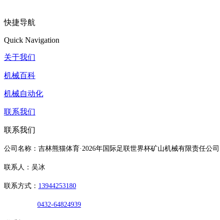
快捷导航
Quick Navigation
关于我们
机械百科
机械自动化
联系我们
联系我们
公司名称：吉林熊猫体育·2026年国际足联世界杯矿山机械有限责任公司
联系人：吴冰
联系方式：
13944253180
0432-64824939