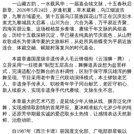
一山藏古韵，一水载风华；一届嘉会续文脉，十五春秋启
新章。2026年5月24日，岁逢初夏，草木葳蕤，乌江烟波浩
渺，九黎古域鎏光。第十五届乌江苗族踩花山节正在沉庆彭水
蚩尤九黎城昌大启幕，山川为台、六合为幕，万平易近齐聚、
四海宾朋云集。这场根植苗乡膏壤、赓续千年文脉的风俗嘉
会，历经十五载深耕沉淀，早已褪去纯真的节庆底色，从山野
欢歌成长为誉满华夏的文旅标杆，从处所风俗蝶变为平易近族
连合、体裁交融、赋能村落复兴的时代嘉会。
本篇章邀国度级非遗传承人毛云锋领衔《云顶狮・腾》，
立异采用“一炷喷鼻”制型五层高台，舞狮道具设想为盆景样
式，完满适配小型舞台的古朴调性，区别于保守厚沉雄浑的狮
舞呈现。节目采用老中青三代联动演绎模式，本土锣鼓老艺
人、非遗身手传承人、职校青年学子同台献艺，老匠守初心、
新人续薪火，实现非遗身手代代赓续、文脉生生不息。
本章最大的艺术巧思，是延续少年人物从线、摒弃泛化伴
舞，实现感情取剧情的首尾呼应。夏冰精准贴六七岁少年的纯
粹，还原芳华期最实诚的爱恋取乡土热情，让感情表达天然新
鲜、治愈动听。
自1987年《西兰卡谱》获国度文化部、广电部群星银以