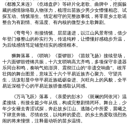
《都雅又来连》《仡雄盘萨》等碎片化老歌、曲牌中，挖掘躲
藏的感情脉络取人物张力，梳理出苗族少男少女懵懂相恋、试
探互动、情愫渐生、情定相守的完整故事线，将零星乡土歌谣
整合为有剧情、有温度、有内核的微型乡土歌舞剧。
《弯弯号》衔接情愫、层层递进，以江山风景寄情，借少
年登门修整山的朴实行为，传送纯粹，让懵懂好感稳步升温，
为后续感情笃定铺垫结实的感情根本。
狮舞落幕，《唢呐》《耍锣鼓》《苗鼓飞扬》接续登场，
十六面锣鼓铿锵共振，十六支唢呐高亢齐鸣，多项保守非遗器
乐同台和鸣，奏响气焰澎湃、震彻江山的“非遗交响曲”。雄浑
壮阔的舞台图景，意味五十六个平易近族齐心聚力、守望共
生，活泼彰显中华平易近族砥砺奋进、兴旺向上的风貌，全平
易近深植于心的平易近族骄傲感取认同感。
《万马飞跃》落幕，《亲爱的彭水》《斑斓的阿依河》温
柔接续，衔接全篇少年从线，构成完整剧情闭环。舞台上，少
年少女褪去青涩试探，奔赴故乡江山、逃随心中所爱，晨曦之
下肆意奔驰、尽情欢悦，以纯粹的爱恋、的乡土热爱取强烈热
闹的将来憧憬，注释最动听的苗乡温情。