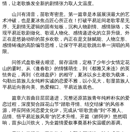
情，让老歌焕发全新的剧情张力取人文温度。
山川有清音，苗歌寄密意。第一篇章是本届展演最大的艺
术冲破，也是夏冰焦点匠心所正在！打破平易近间老歌零星无
序、无剧情无逻辑的固有短板，沉构人物剧情、感情脉络，实
现平易近歌剧做化、歌谣人物化、感情递进化的立异升级。外
正在是悠扬动听的苗乡欢歌，内正在是文脉赋能、人物立形、
感情铸魂的高阶编导思维，让保守平易近歌跳出单一演唱的局
限。
问答式盘歌褪去艰涩、留存温情，定格了少年少女情定花
山的霎时。从《逢春歌》的情愫萌生，到《都雅又来连》的英
怯奔赴，再到《仡雄盘萨》的相守，夏冰以乡土老歌为载体，
勾勒出苗族儿女纯粹实诚的恋爱不雅，以小见大，彰显苗族人
平易近向善向美、热爱糊口、平易近族底色。
篇章六首曲目层层递进，完整还原苗族青年纯粹朴实的爱
恋过程，深度契合踩花山节“踏歌寻情、结交结缘”的风俗本
源，呼应阿依河恋爱文化IP，完成从“听歌赏曲”到“不雅人、
品情、悟平易近族风骨”的艺术升维。开篇《娇阿伊》悠然唱
响，苗乡山川炊火，为全篇情爱叙事奠基朴实温暖的基调。