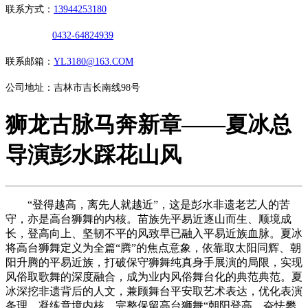
联系方式：
13944253180
0432-64824939
联系邮箱：
YL3180@163.COM
公司地址：吉林市吉长南线98号
狮龙古脉马奔新章——夏冰总
导演彭水踩花山风
“登得越高，离先人就越近”，这是彭水非遗老艺人的苦
守，亦是高台狮舞的内核。苗族先平易近逐山而生、顺境成
长，登高向上、坚韧不平的风致早已融入平易近族血脉。夏冰
将高台狮舞定义为全篇“腾”的焦点意象，依靠取太阳同辉、朝
阳升腾的平易近族，打破保守狮舞纯真身手展演的局限，实现
风俗取歌舞的深度融合，成为业内风俗舞台化的典范典范。夏
冰深挖非遗背后的人文，兼顾舞台平安取艺术表达，优化表演
条理、凝练意境内核，完整保留高台狮舞“朝阳登高、奋怯攀