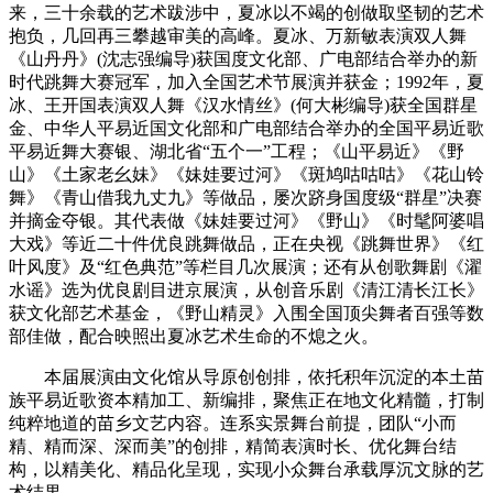
来，三十余载的艺术跋涉中，夏冰以不竭的创做取坚韧的艺术
抱负，几回再三攀越审美的高峰。夏冰、万新敏表演双人舞
《山丹丹》(沈志强编导)获国度文化部、广电部结合举办的新
时代跳舞大赛冠军，加入全国艺术节展演并获金；1992年，夏
冰、王开国表演双人舞《汉水情丝》(何大彬编导)获全国群星
金、中华人平易近国文化部和广电部结合举办的全国平易近歌
平易近舞大赛银、湖北省“五个一”工程；《山平易近》《野
山》《土家老幺妹》《妹娃要过河》《斑鸠咕咕咕》《花山铃
舞》《青山借我九丈九》等做品，屡次跻身国度级“群星”决赛
并摘金夺银。其代表做《妹娃要过河》《野山》《时髦阿婆唱
大戏》等近二十件优良跳舞做品，正在央视《跳舞世界》《红
叶风度》及“红色典范”等栏目几次展演；还有从创歌舞剧《濯
水谣》选为优良剧目进京展演，从创音乐剧《清江清长江长》
获文化部艺术基金，《野山精灵》入围全国顶尖舞者百强等数
部佳做，配合映照出夏冰艺术生命的不熄之火。
本届展演由文化馆从导原创创排，依托积年沉淀的本土苗
族平易近歌资本精加工、新编排，聚焦正在地文化精髓，打制
纯粹地道的苗乡文艺内容。连系实景舞台前提，团队“小而
精、精而深、深而美”的创排，精简表演时长、优化舞台结
构，以精美化、精品化呈现，实现小众舞台承载厚沉文脉的艺
术结果。