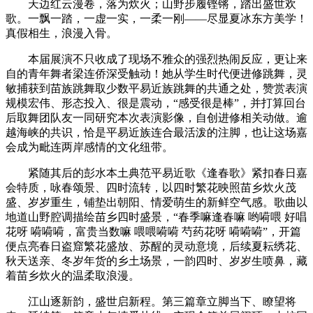
天边红云漫卷，落为炊火；山野步履铿锵，踏出盛世欢
歌。一飘一踏，一虚一实，一柔一刚——尽显夏冰东方美学！
真假相生，浪漫入骨。
本届展演不只收成了现场不雅众的强烈热闹反应，更让来
自的青年舞者梁连侨深受触动！她从学生时代便进修跳舞，灵
敏捕获到苗族跳舞取少数平易近族跳舞的共通之处，赞赏表演
规模宏伟、形态投入、很是震动，“感受很是棒”，并打算回台
后取舞团队友一同研究本次表演影像，自创进修相关动做。逾
越海峡的共识，恰是平易近族连合最活泼的注脚，也让这场嘉
会成为毗连两岸感情的文化纽带。
紧随其后的彭水本土典范平易近歌《逢春歌》紧扣春日嘉
会特质，咏春颂景、四时流转，以四时繁花映照苗乡炊火茂
盛、岁岁重生，铺垫出朝阳、情爱萌生的新鲜空气感。歌曲以
地道山野腔调描绘苗乡四时盛景，“春季嘛逢春嘛 哟嗬喂 好唱
花呀 嗬嗬嗬，富贵当数嘛 喂喂嗬嗬 芍药花呀 嗬嗬嗬”，开篇
便点亮春日盗窟繁花盛放、苏醒的灵动意境，后续夏耘绣花、
秋天送亲、冬岁年货的乡土场景，一韵四时、岁岁生喷鼻，藏
着苗乡炊火的温柔取浪漫。
江山逐新韵，盛世启新程。第三篇章立脚当下、瞭望将