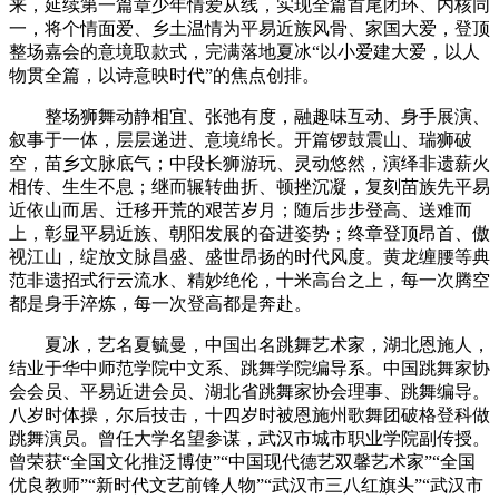
来，延续第一篇章少年情爱从线，实现全篇首尾闭环、内核同
一，将个情面爱、乡土温情为平易近族风骨、家国大爱，登顶
整场嘉会的意境取款式，完满落地夏冰“以小爱建大爱，以人
物贯全篇，以诗意映时代”的焦点创排。
整场狮舞动静相宜、张弛有度，融趣味互动、身手展演、
叙事于一体，层层递进、意境绵长。开篇锣鼓震山、瑞狮破
空，苗乡文脉底气；中段长狮游玩、灵动悠然，演绎非遗薪火
相传、生生不息；继而辗转曲折、顿挫沉凝，复刻苗族先平易
近依山而居、迁移开荒的艰苦岁月；随后步步登高、送难而
上，彰显平易近族、朝阳发展的奋进姿势；终章登顶昂首、傲
视江山，绽放文脉昌盛、盛世昂扬的时代风度。黄龙缠腰等典
范非遗招式行云流水、精妙绝伦，十米高台之上，每一次腾空
都是身手淬炼，每一次登高都是奔赴。
夏冰，艺名夏毓曼，中国出名跳舞艺术家，湖北恩施人，
结业于华中师范学院中文系、跳舞学院编导系。中国跳舞家协
会会员、平易近进会员、湖北省跳舞家协会理事、跳舞编导。
八岁时体操，尔后技击，十四岁时被恩施州歌舞团破格登科做
跳舞演员。曾任大学名望参谋，武汉市城市职业学院副传授。
曾荣获“全国文化推泛博使”“中国现代德艺双馨艺术家”“全国
优良教师”“新时代文艺前锋人物”“武汉市三八红旗头”“武汉市