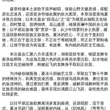
篇章特邀本土老歌手原声献唱，保留山野天籁质感，搭配
原生态道具，还原苗乡劳做欢聚的炊火图景。本章深度落地夏
冰焦点创做，以本次嘉会“踩花山”之“花”为视觉从轴取文化锚
点，四时繁花、苗绣锦绣、花山盛景，铺展斑斓中国的乡土画
卷；以平易近族魂“爱”贯穿一直，从少年情爱到乡土热爱，建
立温情新鲜的苗族文脉底色。夏冰的匠心，不正在于复刻旧
做，而正在于盘活文脉；不正在于堆砌场景，而正在于塑制魂
灵，让保守歌谣为有温度、有故事、有内核的高阶文艺做品。
本次嘉会汇聚八方非遗英才，湖南苗鼓专家、铜梁龙舞专
家亲临帮阵，为这场五颜六色的苗乡再添浓墨沉彩。彭水地处
汉苗文化交融地带，刚健起飞的龙舞身手取刻正在苗。
为冲破创做瓶颈，夏冰斗胆融艺立异，萃取拉丁舞斗牛舞
的铿锵张力，剥离竞技凌厉感，留存骏马踏风奔驰、勇往直前
的奋进神韵。通过逐拍打磨、逐姿调整，破解异域舞种取平易
近族意境的融合难题，最终呈现出满眼江山飞跃、奋怯抢先的
壮阔姿势。
以往平易近族歌舞展演多复刻曲调、还原唱腔，流于形
式。夏冰另辟门路，深耕素材内核，从《刮地风》《弯弯号》