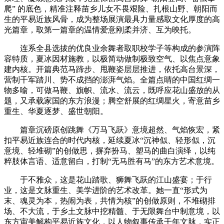
爬” 的底色，精准注释苗乡儿女不畏艰险、扎根山野、朝阳而
生的平易近族风骨，成为整场展演最具力量感取文化厚度的高
光篇章，取第一篇章的温情爱意刚柔并济、互为映托。
连系全县选拔的优良业余舞者取职校学子等构成的参演阵
容特质，夏冰因材施教，以极简动做制极致空气、以焦点意象
建内核。开篇典范马蹄步、甩鞭姿层层推进，依托高台景深，
营制千军踏川、势不成挡的澎湃气焰。全篇点睛的中国红绸一
物多喻，可做马鞭、旗帜、流水、流云，既呼应花山盛放的从
题，又承载家国的东方浪漫；腾空舒展的红绸星火，寄意苗乡
重生、华夏逐梦、盛世朝阳。
篇章沉磅原创跳舞《万马飞跃》意境超然、气焰恢宏，紧
扣平易近族连合的时代内核，延续夏冰“沉神似、轻形似，沉
意境、轻堆砌”的创做思，摒弃扮马、塑马的曲白演绎，以纯
粹肢体言语、适意留白，打制“无马胜有马”的东方艺术意境。
于不雅众，这是花山踏歌、狮舞飞跃的江山盛宴；于行
业，这是文脉重生、美学进阶的艺术改革。她一直“形式为
末、魂灵为本，热闹为表，共情为核”的创做原则，不堆砌排
场、不大流，于乡土文脉中挖精髓、于无限舞台中制意境，以
东方审美解构平易近族文化，以人物叙事传承千年文脉，实正