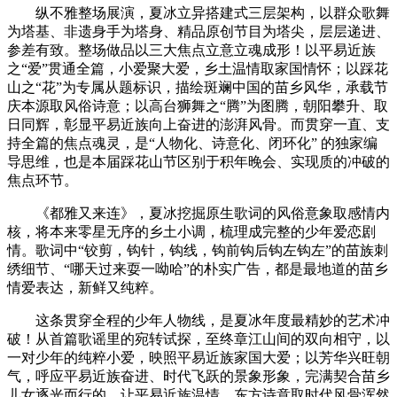
纵不雅整场展演，夏冰立异搭建式三层架构，以群众歌舞
为塔基、非遗身手为塔身、精品原创节目为塔尖，层层递进、
参差有致。整场做品以三大焦点立意立魂成形！以平易近族
之“爱”贯通全篇，小爱聚大爱，乡土温情取家国情怀；以踩花
山之“花”为专属从题标识，描绘斑斓中国的苗乡风华，承载节
庆本源取风俗诗意；以高台狮舞之“腾”为图腾，朝阳攀升、取
日同辉，彰显平易近族向上奋进的澎湃风骨。而贯穿一直、支
持全篇的焦点魂灵，是“人物化、诗意化、闭环化” 的独家编
导思维，也是本届踩花山节区别于积年晚会、实现质的冲破的
焦点环节。
《都雅又来连》，夏冰挖掘原生歌词的风俗意象取感情内
核，将本来零星无序的乡土小调，梳理成完整的少年爱恋剧
情。歌词中“铰剪，钩针，钩线，钩前钩后钩左钩左”的苗族刺
绣细节、“哪天过来耍一呦哈”的朴实广告，都是最地道的苗乡
情爱表达，新鲜又纯粹。
这条贯穿全程的少年人物线，是夏冰年度最精妙的艺术冲
破！从首篇歌谣里的宛转试探，至终章江山间的双向相守，以
一对少年的纯粹小爱，映照平易近族家国大爱；以芳华兴旺朝
气，呼应平易近族奋进、时代飞跃的景象形象，完满契合苗乡
儿女逐光而行的，让平易近族温情、东方诗意取时代风骨浑然