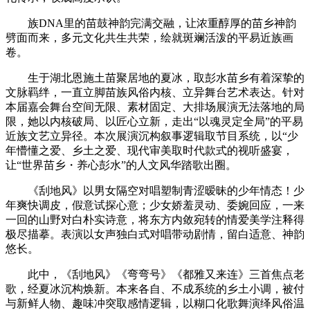
族DNA里的苗鼓神韵完满交融，让浓重醇厚的苗乡神韵
劈面而来，多元文化共生共荣，绘就斑斓活泼的平易近族画
卷。
生于湖北恩施土苗聚居地的夏冰，取彭水苗乡有着深挚的
文脉羁绊，一直立脚苗族风俗内核、立异舞台艺术表达。针对
本届嘉会舞台空间无限、素材固定、大排场展演无法落地的局
限，她以内核破局、以匠心立新，走出“以魂灵定全局”的平易
近族文艺立异径。本次展演沉构叙事逻辑取节目系统，以“少
年懵懂之爱、乡土之爱、现代审美取时代款式的视听盛宴，
让“世界苗乡・养心彭水”的人文风华踏歌出圈。
《刮地风》以男女隔空对唱塑制青涩暧昧的少年情态！少
年爽快调皮，假意试探心意；少女娇羞灵动、委婉回应，一来
一回的山野对白朴实诗意，将东方内敛宛转的情爱美学注释得
极尽描摹。表演以女声独白式对唱带动剧情，留白适意、神韵
悠长。
此中，《刮地风》《弯弯号》《都雅又来连》三首焦点老
歌，经夏冰沉构焕新。本来各自、不成系统的乡土小调，被付
与新鲜人物、趣味冲突取感情逻辑，以糊口化歌舞演绎风俗温