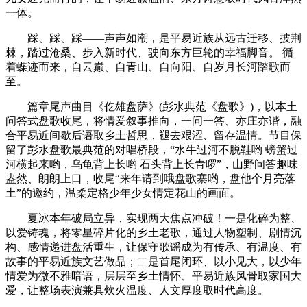
一体。
踩、踩、踩——声声如潮，是平易近族从远古迁移、披荆
棘，踏过沧桑、步入新时代、驶向东方巨轮的幸福脚音。 循
着蝶迹而来，自云巅、自青山、自向阳、自岁月长河踏歌而
至。
篇章尾声曲目《仡雄盘萨》(彭水典范《盘歌》)，以本土
问答式盘歌收尾，将情爱叙事推向，一问一答、亦庄亦谐，融
合平易近间歇后语取乡土哲思，褪去艰涩、留存温情。节目保
留了彭水盘歌最典范的对唱桥段，“水牛过河不脱鞋哟 螃蟹过
河横起来哟，乌龟背上长哟 石头背上长青啰”，山野问答趣味
盎然、朗朗上口，收尾“来年请到哦盘歌寨哟，盘他个月亮落
土”的邀约，温柔定格少年少女情定花山的画面。
夏冰本年破局立异，实现两大焦点冲破！一是化碎为整、
以爱铸魂，将零星碎片化的乡土老歌，通过人物塑制、剧情沉
构、感情递进盘活重生，让保守歌谣成为有传承、有温度、有
故事的平易近族文艺做品；二是首尾闭环、以小见大，以少年
情爱为微不雅暗语，层层至乡土情怀、平易近族风骨取家国大
爱，让整场表演兼具炊火温度、人文厚度取时代高度。