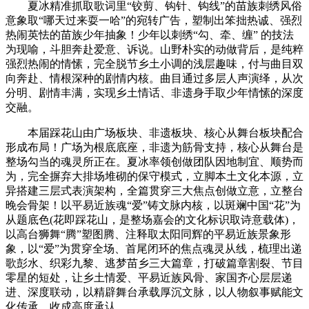
夏冰精准抓取歌词里“铰剪、钩针、钩线”的苗族刺绣风俗
意象取“哪天过来耍一哈”的宛转广告，塑制出笨拙热诚、强烈
热闹英怯的苗族少年抽象！少年以刺绣“勾、牵、缠” 的技法
为现喻，斗胆奔赴爱意、诉说。山野朴实的动做背后，是纯粹
强烈热闹的情愫，完全脱节乡土小调的浅层趣味，付与曲目双
向奔赴、情根深种的剧情内核。曲目通过多层人声演绎，从次
分明、剧情丰满，实现乡土情话、非遗身手取少年情愫的深度
交融。
本届踩花山由广场板块、非遗板块、核心从舞台板块配合
形成布局！广场为根底底座，非遗为筋骨支持，核心从舞台是
整场勾当的魂灵所正在。夏冰率领创做团队因地制宜、顺势而
为，完全摒弃大排场堆砌的保守模式，立脚本土文化本源，立
异搭建三层式表演架构，全篇贯穿三大焦点创做立意，立整台
晚会骨架！以平易近族魂“爱”铸文脉内核，以斑斓中国“花”为
从题底色(花即踩花山，是整场嘉会的文化标识取诗意载体)，
以高台狮舞“腾”塑图腾、注释取太阳同辉的平易近族景象形
象，以“爱”为贯穿全场、首尾闭环的焦点魂灵从线，梳理出递
歌彭水、织彩九黎、逃梦苗乡三大篇章，打破篇章割裂、节目
零星的短处，让乡土情爱、平易近族风骨、家国齐心层层递
进、深度联动，以精辟舞台承载厚沉文脉，以人物叙事赋能文
化传承，收成高度承认。