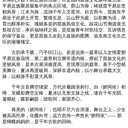
平易近族聚居最集中的焦点区域。群山为骨，铸就苗平易近坚
韧风骨；江水为脉，流淌千年人文星河。自古而今，苗族先平
易近于此辟土开荒、繁殖生息，以山野为庭、以歌舞为语，孕
育出醇厚朴实、瑰丽多姿的苗族风俗文化。踩花山节溯源蚩尤
祭祖古仪，承祈福纳祥之俗，是苗族青年对歌结交、互诉情意
的保守嘉会，更是苗族儿女刻入血脉的图腾、渝东南文化生态
区的璀璨瑰宝。
古韵承千载，巧手织江山。若是说第一篇章以儿女情爱塑
平易近族温情，第二篇章则立脚非遗内核，撑起了苗族文化的
坚韧风骨，是本次展演难度高、意境厚沉的篇章。基于小型精
美舞台，夏冰再度破局，深耕非遗内核，以小舞台承载大文
脉，以精身手彰显大风骨。
千年古音腾空绕梁，万代步履踏浪前行。自《娇阿依》初
啼，至蝶影腾空定格，夏冰以无形文脉之线，缝合千年光阴。
凝睇处，蝶影翩跹；踏歌间，家国齐心。
再美的《娇阿依》，也唱不尽六合浪漫。舞台之上，少女
被高高托举，化蝶向穹；远方忽传一声悠长“娇阿依”—— 那
是蝴蝶妈妈的，是千年古歌的回响。