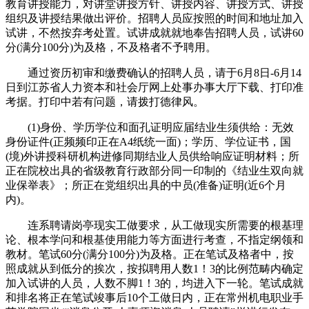
教育讲授能力，对讲堂讲授方针、讲授内容、讲授方式、讲授
组织及讲授结果做出评价。招聘人员应按照的时间和地址加入
试讲，不然按弃考处置。试讲成就就地奉告招聘人员，试讲60
分(满分100分)为及格，不及格者不予聘用。
通过资历初审和缴费确认的招聘人员，请于6月8日-6月14
日到江苏省人力资本和社会厅网上处事办事大厅下载、打印准
考据。打印中若有问题，请拨打德律风。
(1)身份、学历学位和面孔证明应届结业生须供给：无效
身份证件(正频频印正在A4纸统一面)；学历、学位证书，国
(境)外讲授科研机构进修同期结业人员供给响应证明材料；所
正在院校出具的省级教育行政部分同一印制的《结业生双向就
业保举表》；所正在党组织出具的中员(准备)证明(近6个月
内)。
连系聘请岗亭现实工做要求，从工做现实所需要的根基理
论、根本学问和根基使用能力等方面进行考查，不指定纲领和
教材。笔试60分(满分100分)为及格。正在笔试及格者中，按
照成就从到低分的挨次，按拟聘用人数1！3的比例范畴内确定
加入试讲的人员，人数不脚1！3的，均进入下一轮。笔试成就
和排名将正在笔试竣事后10个工做日内，正在常州机电职业手