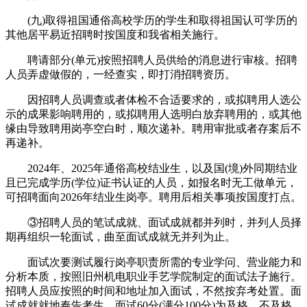
(九)取得祖国通俗高校学历的学生和取得祖国认可学历的
其他居平易近招聘时按国度和我省相关施行。
聘请部分(单元)按照招聘人员供给的消息进行审核。招聘
人员弄虚做假的，一经查实，即打消招聘资历。
因招聘人员调查或者体检不合适要求的，或拟聘用人选公
示的成果影响聘用的，或拟聘用人选明白放弃聘用的，或其他
缘由导致聘用岗亭空白时，顺次递补。聘用审批或者存案后不
再递补。
2024年、2025年通俗高校结业生，以及国(境)外同期结业
且已完成学历(学位)证书认证的人员，如报名时无工做单元，
可招聘面向2026年结业生岗亭。聘用后相关事项按国度打点。
③招聘人员的笔试成就、面试成就都并列时，并列人员择
期再组织一轮面试，曲至面试成就无并列为止。
面试次要测试履行岗亭职责所需的专业学问、营业能力和
分析本质，按照旧州机电职业手艺学院制定的面试法子施行。
招聘人员应按照的时间和地址加入面试，不然按弃考处置。面
试成就就地奉告考生，面试60分(满分100分)为及格，不及格