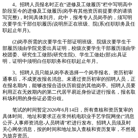
4。招聘人员报名时正在“进修及工做履历”栏中写明高中
阶段至今的进修及工做履历(岗亭有其他资历前提要求的请填
写完整)，时间具体到月。此中，报考专人员岗亭的，须写明
次要学生干部任职履历(说明所正在班级、院(系)任职职务及任
职起止年月)。
(2)岗亭所需的次要学生干部证明班级、院级次要学生干
部履历须由学院党委出具证明，校级次要学生干部履历须由学
校团委、研究生工做部(研究生院)、学生工做处(部)出具证
明，证明中须明白任职职务和任职起止年月。
3。招聘人员只能从岗亭表选择一个岗亭报名。资历初审
通事后，不成更改报名消息。未通过资历初审的招聘人员，正
在报名期内，能够改报合适伙历前提的其他岗亭。招聘人员要
利用正在无效期内的第二代居平易近身份证进行报名，报名取
科场利用的身份证必需分歧。
笔试的时间暂定2026年6月14日，所有查核和资历复审的
具体时间、地址和要求正在常州机电职业手艺学院网坐(“消息
公开-人事师资消息-人员聘请”栏进行发布。招聘人员须及时
关心网坐消息，按的时间和地址加入查核和资历复审，不然视
为放弃资历。