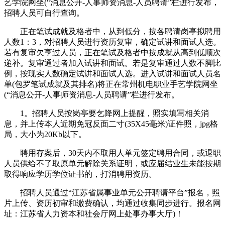
艺学院网坐(“消息公开-人事师资消息-人员聘请”栏进行发布，
招聘人员可自行查询。
正在笔试成就及格者中，从到低分，按各聘请岗亭拟聘用
人数1：3，对招聘人员进行资历复审，确定试讲和面试人选。
若有复审欠亨过人员，正在笔试及格者中按成就从高到低顺次
递补。复审通过者加入试讲和面试。若是复审通过人数不脚比
例，按现实人数确定试讲和面试人选。进入试讲和面试人员名
单(包罗笔试成就及其排名)将正在常州机电职业手艺学院网坐
(“消息公开-人事师资消息-人员聘请”栏进行发布。
1。招聘人员按岗亭要乞降网上提醒，照实填写相关消
息，并上传本人近期免冠反面二寸(35X45毫米)证件照，jpg格
局，大小为20Kb以下。
聘用存案后，30天内不取用人单元签定聘用合同，或退职
人员供给不了取原单元解除关系证明，或应届结业生未能按期
取得响应学历学位证书的，打消聘用资历。
招聘人员通过“江苏省属事业单元公开聘请平台”报名，照
片上传、资历初审和缴费确认，均通过收集同步进行。报名网
址：江苏省人力资本和社会厅网上处事办事大厅)！