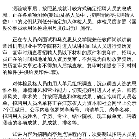
测验竣事后，按照总成就计较方式确定招聘人员的总成
就，正在各单项测验(测试)及格人员中，按聘请岗亭拟聘请人
数1：1的比例从到低分确定加入体检人员。体检尺度参照《国
度公事员录用体检通用尺度(试行)》施行。
正在专人员岗面试和马克思从义学院兼任教师岗试讲前，
常州机电职业手艺学院将对进入试讲和面试人员进行资历复
审，复审时须查看招聘人员以下材料的原件和复印件。招聘人
员正在的时间和地址加入资历复审，不然视为自动放弃资历。
资历复审欠亨过者不得加入后续查核。复审时须提交下列材料
的原件(并供给复印件1套)。
对体检及格人员由用人单元组织调查，沉点调查人选的思
惟本质、师德师风和营业能力，切实把好引进人才的关、师德
师风关、学术关，并按照调查和体检成果，确定拟聘用人员名
单。拟聘用人员名单将正在江苏省人力资本和社会网坐上公示
7个工做日。公示内容包罗岗亭编号、聘请单元、岗亭名称、
拟聘用人员姓名、学历、专业、结业院校、现工做单元、聘请
测验的各项成就、总成就、排名等。
试讲内容为招聘岗亭焦点课程内容，次要测试招聘人员的