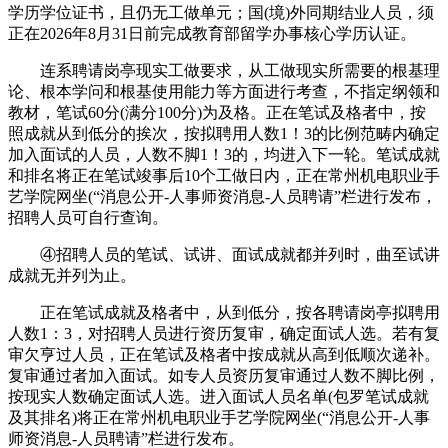
学历学位证书，且仍无工做单元；国(境)外同期结业人员，须
正在2026年8月31日前完成教育部留学办事核心学历认证。
连系聘请岗亭现实工做要求，从工做现实所需要的根基理
论、根本学问和根基使用能力等方面进行考查，不指定纲领和
教材，笔试60分(满分100分)为及格。正在笔试及格者中，按
照成就从到低分的挨次，按拟聘用人数1！3的比例范畴内确定
加入面试的人员，人数不脚1！3的，均进入下一轮。笔试成就
和排名将正在笔试竣事后10个工做日内，正在常州机电职业手
艺学院网坐(“消息公开-人事师资消息-人员聘请”栏进行发布，
招聘人员可自行查询。
④招聘人员的笔试、试讲、面试成就都并列时，曲至试讲
成就无并列为止。
正在笔试成就及格者中，从到低分，按各聘请岗亭拟聘用
人数1：3，对招聘人员进行资历复审，确定面试人选。若有复
审欠亨过人员，正在笔试及格者中按成就从高到低顺次递补。
复审通过者加入面试。如专人员资历复审通过人数不脚比例，
按现实人数确定面试人选。进入面试人员名单(包罗笔试成就
及其排名)将正在常州机电职业手艺学院网坐(“消息公开-人事
师资消息-人员聘请”栏进行发布。