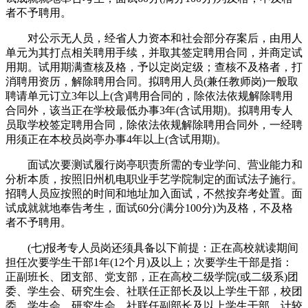
者不予聘用。
对公示无人员，经省人力资本和社会部分存案后，由用人
单元为其打点相关聘用手续，并取其签定聘用合同，并商定试
用期。试用期满查核及格，予以定岗定级；查核不及格者，打
消聘用资历，解除聘用合同。拟聘用人员(兼任教师岗)一般取
聘请单元订立3年以上(含)聘用合同的，除依法依规解除聘用
合同外，该当正在学校最低办事3年(含试用期)。拟聘用专人
员取学校签定聘用合同，除依法依规解除聘用合同外，一经聘
用须正在本校员岗亭办事4年以上(含试用期)。
面试次要测试履行岗亭职责所需的专业学问、营业能力和
分析本质，按照旧州机电职业手艺学院制定的面试法子施行。
招聘人员应按照的时间和地址加入面试，不然按弃考处置。面
试成就就地奉告考生，面试60分(满分100分)为及格，不及格
者不予聘用。
(七)报考专人员岗还须具备以下前提：正在高校就读期间
担任次要学生干部1年(12个月)及以上；次要学生干部是指：
正副班长、团支部、党支部，正在高校二级学院(或二级系)团
委、学生会、研究生会、社联任正部长及以上学生干部，校团
委、学生会、研究生会、社联任副部长及以上学生干部。计较