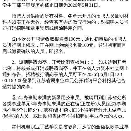
学生干部任职履历的截止日期为2026年5月31日。
招聘人员供给的所有材料、各单元开具的招聘人员证明材
料均须实正在无效。经查实有弄虚做假行为的，对招聘人员当
即打消招聘和录用资历或解除聘用合同。
(2)本次公开聘请收取报名费100元，通过初审后的招聘人
员进行网上领取，正在网上缴纳报名费100元。通过初审而且
完成缴费确认的人员，即报名。
2。短期聘请岗亭，开考比例查核为1︰3，如未达到开考
比例，将核减或打消该聘请岗亭，并正在省人力资本社会网上
通知布告。招聘被打消岗亭的人员可正在2026年6月1日12！
00-16！00登录到江苏省属事业单元公开聘请平台补报其他合
适前提的岗亭。
③5年办事期未满的新录用公事员、被聘用到江苏省处所
各类事业单元3年办事期未满的正在编(正在册)人员(距办事期
满不脚6个月除外)，或有(含和谈明白)不得解聘分开工做单元
(岗亭)的人员，或国度和省还有不得招聘到事业单元的人员。
常州机电职业手艺学院是省教育厅从管的全额拨款事业单