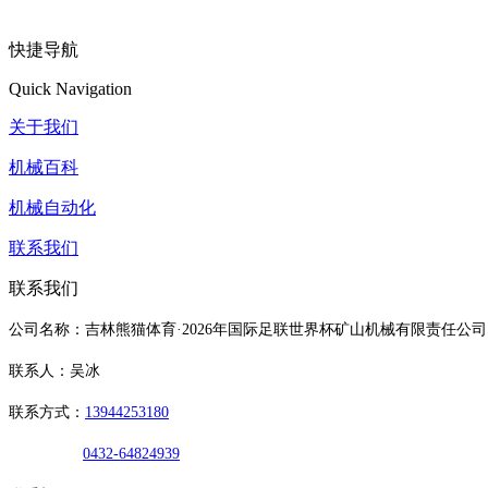
快捷导航
Quick Navigation
关于我们
机械百科
机械自动化
联系我们
联系我们
公司名称：吉林熊猫体育·2026年国际足联世界杯矿山机械有限责任公司
联系人：吴冰
联系方式：
13944253180
0432-64824939