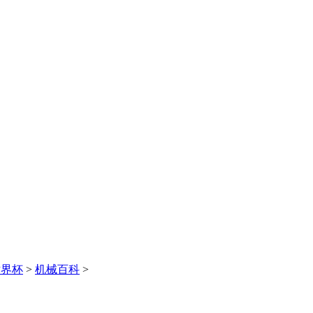
世界杯
>
机械百科
>