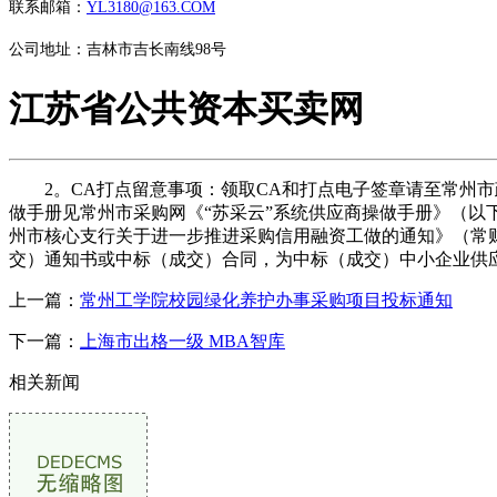
联系邮箱：
YL3180@163.COM
公司地址：吉林市吉长南线98号
江苏省公共资本买卖网
2。CA打点留意事项：领取CA和打点电子签章请至常州市政
做手册见常州市采购网《“苏采云”系统供应商操做手册》（以
州市核心支行关于进一步推进采购信用融资工做的通知》（常财
交）通知书或中标（成交）合同，为中标（成交）中小企业供
上一篇：
常州工学院校园绿化养护办事采购项目投标通知
下一篇：
上海市出格一级 MBA智库
相关新闻