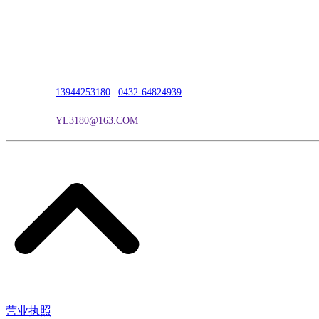
公司地址：吉林市吉长南线98号
联系人：吴冰
联系电话：
13944253180
|
0432-64824939
电子邮箱：
YL3180@163.COM
营业执照