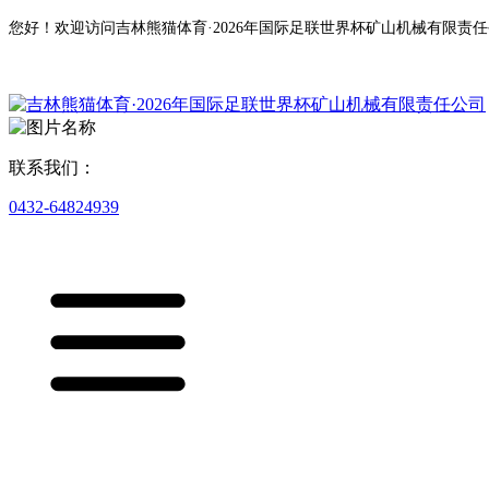
您好！欢迎访问吉林熊猫体育·2026年国际足联世界杯矿山机械有限责
联系我们：
0432-64824939