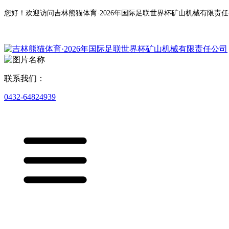
您好！欢迎访问吉林熊猫体育·2026年国际足联世界杯矿山机械有限责
联系我们：
0432-64824939