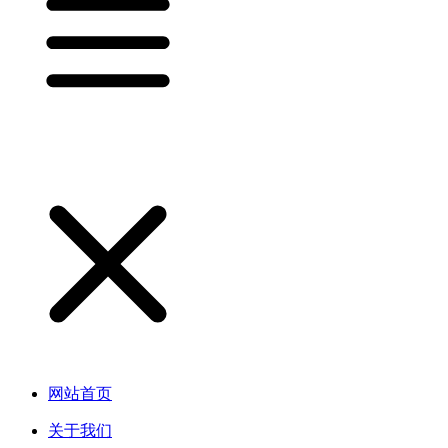
网站首页
关于我们