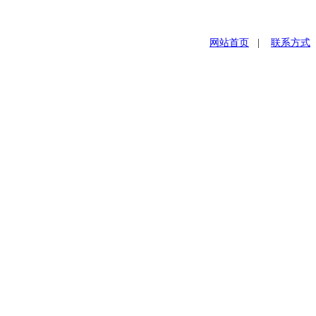
网站首页
|
联系方式