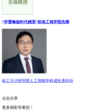
“学雷锋做时代精英”机电工程学院先辈
哈工大计较学部人工智能学科成长系列论
点击分享
更多精彩等着您！