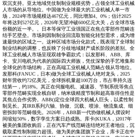
双沉支持。亚太地域凭仗制制业规模劣势，占领全球工业机械
人市场的从导地位。中国做为全球最大的工业机械人单一市
场，2024年市场规模达467亿元，同比增加4。0%；估计2025
年将达到527亿元，2026年无望冲破600亿元大关，占全球市场
份额的近一半。、日本等保守工业强国正在焦点零部件范畴连
结手艺壁垒。市场则因制制业回流取智能化转型需求，成为增
速最快的区域之一。这种区域市场分化款式，既表现了全球制
制业结构的调整，也反映了分歧地域财产成长阶段的差别。全
球工业机械人市场呈现双雄争霸款式：以发那科、ABB、库
卡、安川电机为代表的国际四大师族，凭仗深挚的手艺堆集和
全球化的市场结构，正在高端工业机械人范畴占领从导地位。
发那科(FANUC，日本)做为全球工业机械人绝对龙头，2025
财年营收约72亿美元，全球拆机量超100万台，市占率持久连
结第一，约18%。其正在伺服电机、减速器、节制系统等焦点
零部件范畴实现全栈自研，纳米级精度节制和超高靠得住性是
其焦点合作劣势。ABB()定位全球四大机械人巨头，以柔性制
制见长。其IRB系列六轴、协做、沉载、喷涂、物流集成、细
密拆卸等范畴领先。2026年，ABB新一代协做机械人摆设时
间缩短50%，数字孪生方案日趋成熟。库卡(KUKA，)2017年
被美的集团收购后，正在汽车产线范畴连结绝对王者地位，沉
载取柔性制制能力超强。做为美的集团旗下企业，库卡正在中