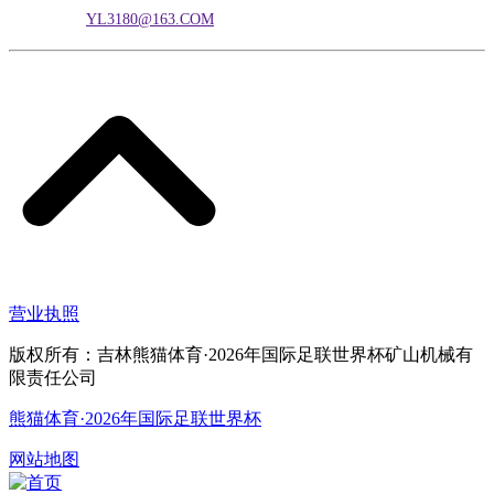
电子邮箱：
YL3180@163.COM
营业执照
版权所有：吉林熊猫体育·2026年国际足联世界杯矿山机械有
限责任公司
熊猫体育·2026年国际足联世界杯
网站地图