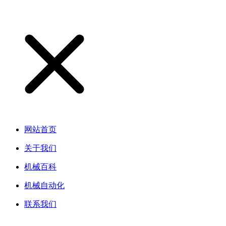
网站首页
关于我们
机械百科
机械自动化
联系我们