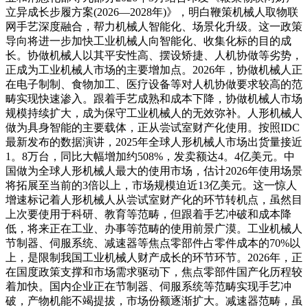
立异成长步履方案(2026—2028年)》，明白鞭策机械人取物联
网手艺深度融合，帮力机械人智能化、场景化升级。这一政策
导向将进一步加快工业机械人向智能化、收集化标的目的成
长。协做机械人以其平安性高、摆设矫捷、人机协做等劣势，
正成为工业机械人市场的主要增加点。2026年，协做机械人正
在电子制制、食物加工、医疗设备等对人机协做要求较高的范
畴实现快速渗入。跟着手艺成熟和成本下降，协做机械人市场
规模持续扩大，成为保守工业机械人的无效弥补。人形机械人
做为具身智能的主要载体，正从尝试室财产化使用。按照IDC
最新发布的数据演讲，2025年全球人形机械人市场出货量接近
1。8万台，同比大幅增加约508%，发卖额达4。4亿美元。中
国做为全球人形机械人最大的使用市场，估计2026年使用场景
将拓展至当前的3倍以上，市场规模迫近13亿美元。这一惊人
增速标记着人形机械人从尝试室财产化的环节转机点，虽然目
上次要使用于科研、教育等范畴，但跟着手艺冲破和成本降
低，将来正在工业、办事等范畴的使用前景广漠。工业机械人
节制器、伺服系统、减速器等焦点零部件占零件成本的70%以
上，是限制我国工业机械人财产成长的环节环节。2026年，正
在国度政策支撑和市场需求驱动下，焦点零部件国产化历程较
着加快。国内企业正在节制器、伺服系统等范畴实现手艺冲
破，产物机能不竭提拔，市场份额逐渐扩大。减速器范畴，虽